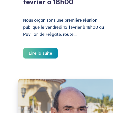
février à 18h00
Nous organisons une première réunion
publique le vendredi 13 février à 18h00 au
Pavillon de Frégate, route…
Réunion
Lire la suite
publique
le
13
février
à
18h00