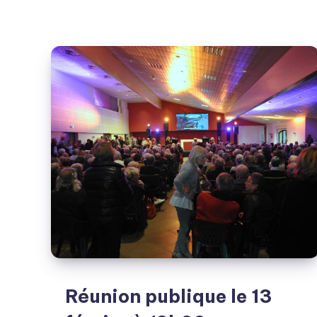
pour
notre
première
réunion
publique
Réunion publique le 13