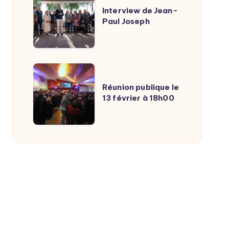
publique
de
Interview de Jean-
Paul Joseph
Jean-
Paul
Joseph
Réunion
publique
Réunion publique le
13 février à 18h00
le
13
février
à
18h00