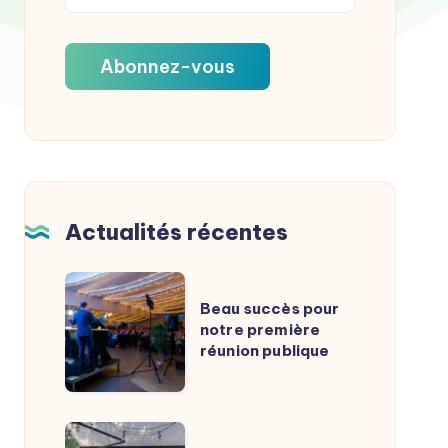
Actualités récentes
Beau
Beau succès pour
succès
notre première
pour
réunion publique
notre
première
réunion
Interview