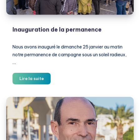
Inauguration de la permanence
Nous avons inauguré le dimanche 25 janvier au matin
notre permanence de campagne sous un soleil radieux,
…
Inauguration
Lire la suite
de
la
permanence