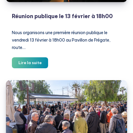
Réunion publique le 13 février à 18h00
Nous organisons une première réunion publique le
vendredi 13 février à 18h00 au Pavillon de Frégate,
route…
Réunion
Lire la suite
publique
le
13
février
à
18h00