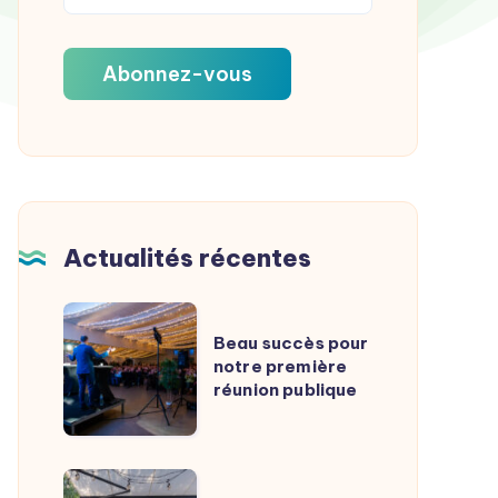
Actualités récentes
Beau
Beau succès pour
succès
notre première
pour
réunion publique
notre
première
réunion
Interview