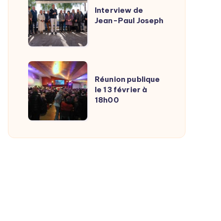
publique
de
Interview de
Jean-Paul Joseph
Jean-
Paul
Joseph
Réunion
Réunion publique
publique
le 13 février à
le
18h00
13
février
à
18h00