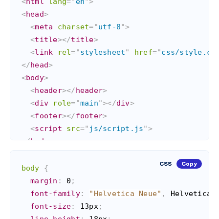
<
html
lang
=
"
en
"
>
<
head
>
<
meta
charset
=
"
utf-8
"
>
<
title
>
</
title
>
<
link
rel
=
"
stylesheet
"
href
=
"
css/style.cs
</
head
>
<
body
>
<
header
>
</
header
>
<
div
role
=
"
main
"
>
</
div
>
<
footer
>
</
footer
>
<
script
src
=
"
js/script.js
"
>
</
body
>
</
html
>
CSS
Copy
body
{
margin
:
 0
;
font-family
:
"Helvetica Neue"
,
 Helvetica
,
font-size
:
 13px
;
line-height
:
 18px
;